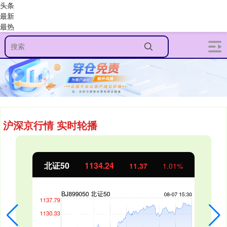
头条
最新
最热
沪深京行情 实时轮播
北证50
1134.24
11.37
1.01%