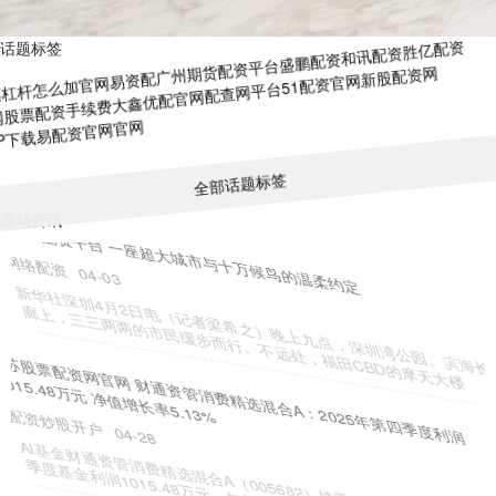
话题标签
股票杠杆怎么加官网
易资配
广州期货配资平台
盛鹏配资
和讯配资
胜亿配资
官网
股票配资手续费
大鑫优配官网
配查网平台
51配资官网
新股配资网
APP下载
易配资官网官网
全部话题标签
滚动资讯
聚操盘配资 高盛：维持瑞声科技“买入”评级 25下半年经营费用率改善
胜预期
配资炒股开户
03-20
热点栏目 自选股 数据中心 行情中心 资金流向 模拟交易 客户端 高盛
发布研报称，予瑞声科技（02018）目标价68.6
银河证券配资平台 贴香烟广告引争议！7
配资炒股平台
04-12
针对日前7-11便利店（7-Eleven）北京一门店贴出香烟广告，12月23