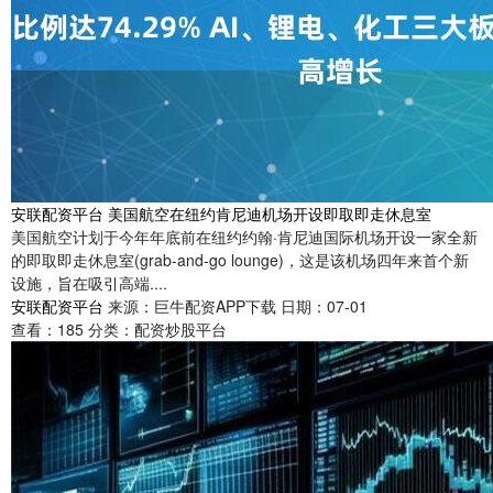
安联配资平台 美国航空在纽约肯尼迪机场开设即取即走休息室
美国航空计划于今年年底前在纽约约翰·肯尼迪国际机场开设一家全新
的即取即走休息室(grab-and-go lounge)，这是该机场四年来首个新
设施，旨在吸引高端....
安联配资平台
来源：巨牛配资APP下载
日期：07-01
查看：
185
分类：
配资炒股平台