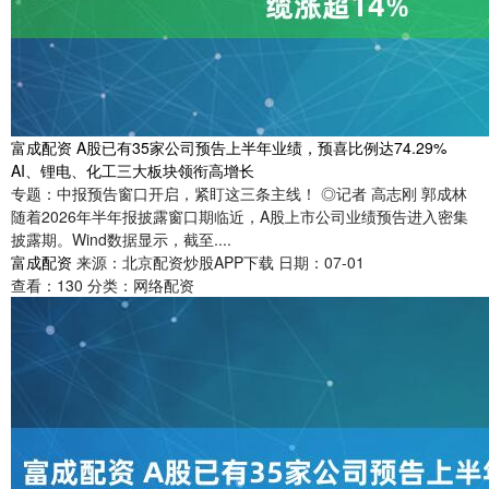
富成配资 A股已有35家公司预告上半年业绩，预喜比例达74.29%
AI、锂电、化工三大板块领衔高增长
专题：中报预告窗口开启，紧盯这三条主线！ ◎记者 高志刚 郭成林
随着2026年半年报披露窗口期临近，A股上市公司业绩预告进入密集
披露期。Wind数据显示，截至....
富成配资
来源：北京配资炒股APP下载
日期：07-01
查看：
130
分类：
网络配资