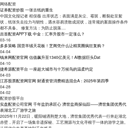
网络配资
证券配资炒股 一张古纸的重生
中国文化报记者 程俣薇 出库状态：表面满是灰尘、霉斑，断裂处呈絮
状，纸张失去拉力与韧性，遇水容易溃散成泥状，连常规的案面操作条件
都不具备。 修复方法：为防止脱落....
吉首配资APP下载 中金：汇率升股市一定涨么？
03-16
多多策略 国货羊绒天花板！芝阁凭什么让精英圈疯狂复购？
04-04
钱来网配资官网 估值飙升至1340亿美元！AI数据巨头Dat
04-10
捷希源配资平台 一座超大城市与十万候鸟的温柔约定
04-03
江苏股票配资网官网 财通资管消费精选混合A：2025年第四季
04-28
04-02
配资炒股平台
实盘配资公司官网 千年盐韵承匠心 濟世盐商探仙踪——濟世集团优秀代
表湖北工厂游学之旅
2025年11月22日，暖阳铺洒荆楚大地，濟世集团优秀代表一行奔赴湖北
赤壁，开启了一场集非遗探秘、工艺溯源与文化寻根于一体的游学之旅。