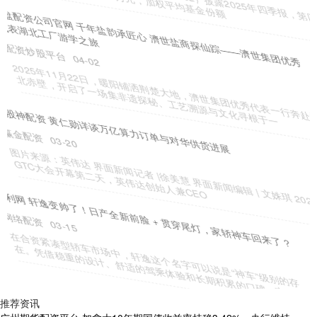
日，北京市朝阳区市场监管局宣传科回应南都湾财
昆明股票配资网APP下载 借力渠道放开发动攻势，百事(PEP.US)押注
Poppi成就下一个“十亿品牌”
网络配资
04-10
百事可乐(PEP.US)正雄心勃勃地将Poppi打造为下一个年销售额突破
十亿美元的新锐品牌——这一战略目标由百事高管拉姆
中祥网配资平台 美国抵押贷款申请量周环比骤降8.5%，年初累计涨幅
收窄至47%
配资炒股平台
04-30
（原标题：美国抵押贷款申请量周环比骤降8.5%，年初累计涨幅收窄
至47%） 金吾财讯|美国抵押贷款银行协会最新数据显示，
涨盈宝配资APP下载 基金分红：金元顺安泓丰纯债87个月定开债基金
12月16日分红
赢金配资
04-06
本站消息，12月12日发布《金元顺安泓丰纯债87个月定期开放债券型
证券投资基金非货币市场基金分红公告》。2025年度的第