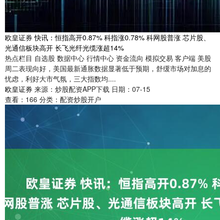
欧皇证券 快讯：恒指高开0.87% 科指涨0.78% 科网股普涨 芯片股、
光通信板块高开 长飞光纤光缆涨超14%
热点栏目 自选股 数据中心 行情中心 资金流向 模拟交易 客户端 美股
周二表现向好，美国最新通胀数据显著低于预期，舒缓市场对加息的
忧虑，利好大市气氛，三大指数均....
欧皇证券
来源：炒股配资APP下载
日期：07-15
查看：
166
分类：
配资炒股开户