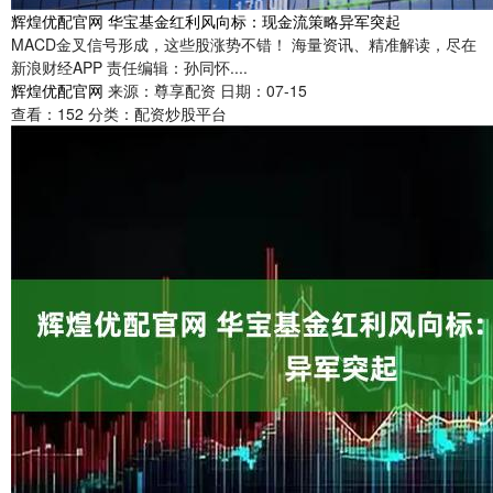
辉煌优配官网 华宝基金红利风向标：现金流策略异军突起
MACD金叉信号形成，这些股涨势不错！ 海量资讯、精准解读，尽在
新浪财经APP 责任编辑：孙同怀....
辉煌优配官网
来源：尊享配资
日期：07-15
查看：
152
分类：
配资炒股平台